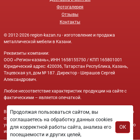
Фотогалерея
Отзывы
Контакты
© 2012-2026 region-kazan.ru - изготовление и продажа
металлической мебели в Казани.
Реквизиты компании:
ООО «Регион-казань», ИНН 1658155750 / КПП 165801001
Юридический адрес: 420036, Татарстан Республика, Казань,
Тэцевская ул, дом № 187. Директор - Шерашов Сергей
Александрович.
Любое несоответствие характеристик продукции на сайте с
фактическими – является опечаткой.
Вся информация на сайте region-kazan.ru носит исключительно
Продолжая пользоваться сайтом, вы
ознакомительный и справочный характер и ни при каких
соглашаетесь на обработку данных cookies
условиях не является публичной офертой. Всю дополнительную
для корректной работы сайта, анализа его
ОК
информацию можно узнать по телефонам указанным на сайте.
посещаемости и других целей,