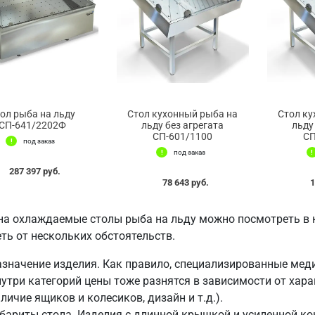
ол рыба на льду
Стол кухонный рыба на
Стол ку
СП-641/2202Ф
льду без агрегата
льду
СП-601/1100
СП
под заказ
под заказ
287 397 руб.
78 643 руб.
1
на охлаждаемые столы рыба на льду можно посмотреть в к
ть от нескольких обстоятельств.
значение изделия. Как правило, специализированные мед
утри категорий цены тоже разнятся в зависимости от хара
личие ящиков и колесиков, дизайн и т.д.).
бариты стола. Изделия с длинной крышкой и усиленной ко