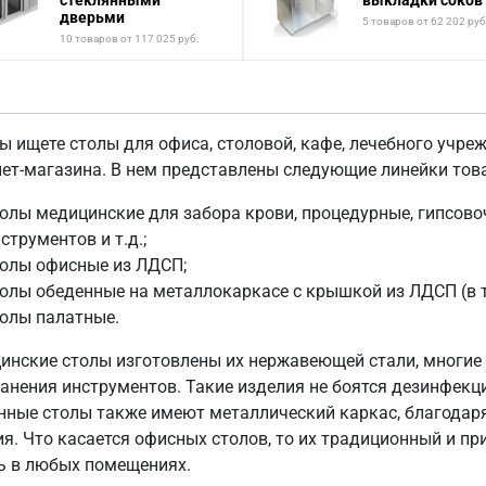
стеклянными
выкладки соков
дверьми
5 товаров от 62 202 руб
10 товаров от 117 025 руб.
ы ищете столы для офиса, столовой, кафе, лечебного учре
нет-магазина. В нем представлены следующие линейки тов
олы медицинские для забора крови, процедурные, гипсово
струментов и т.д.;
толы офисные из ЛДСП;
олы обеденные на металлокаркасе с крышкой из ЛДСП (в т
олы палатные.
инские столы изготовлены их нержавеющей стали, многи
ранения инструментов. Такие изделия не боятся дезинфекц
нные столы также имеют металлический каркас, благодар
ия. Что касается офисных столов, то их традиционный и 
ь в любых помещениях.