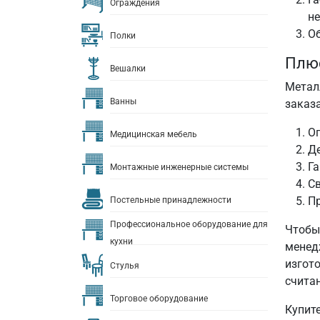
Ограждения
не
Об
Полки
Плюс
Вешалки
Метал
Ванны
заказ
Ог
Медицинская мебель
Д
Га
Монтажные инженерные системы
Св
П
Постельные принадлежности
Профессиональное оборудование для
Чтобы
кухни
менед
изгот
Стулья
счита
Торговое оборудование
Купит