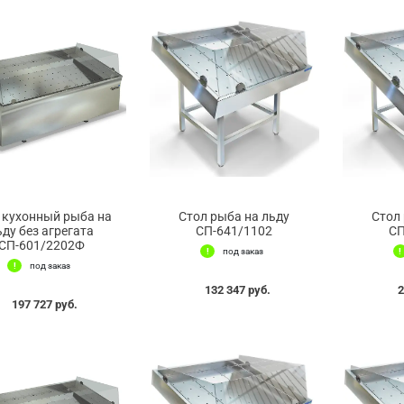
 кухонный рыба на
Стол рыба на льду
Стол
ьду без агрегата
СП-641/1102
СП
СП-601/2202Ф
под заказ
под заказ
132 347 руб.
2
197 727 руб.