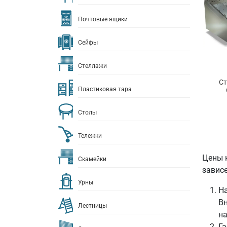
Почтовые ящики
Сейфы
Стеллажи
Ст
Пластиковая тара
Столы
Тележки
Цены 
Скамейки
зависе
Урны
На
Вн
Лестницы
на
Га