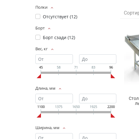
Полки
Сорти
Отсутствует (
12
)
Борт
Борт сзади (
12
)
Вес, кг
45
58
71
83
96
Длина, мм
Стол
л
1100
1375
1650
1925
2200
Ширина, мм