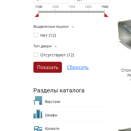
1100
1200
1300
1400
1500
Выдвижные ящики
Нет (
12
)
Тип двери
Отсутствуют (
12
)
Стол
л
Разделы каталога
Верстаки
Шкафы
Кровати