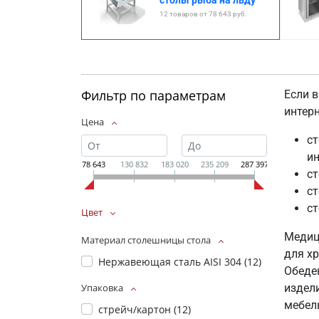
столы рыба на льду
12 товаров от 78 643 руб.
Фильтр по параметрам
Если в
интер
Цена
ст
ин
78 643
130 832
183 020
235 209
287 397
с
ст
ст
Цвет
Медиц
Материал столешницы стола
для х
Нержавеющая сталь AISI 304 (
12
)
Обеде
издел
Упаковка
мебел
стрейч/картон (
12
)