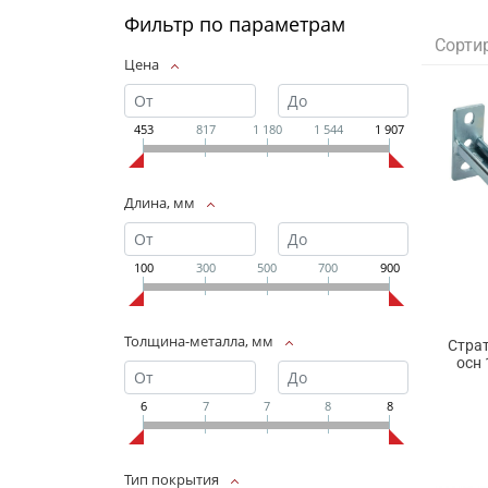
Фильтр по параметрам
Сорти
Цена
453
817
1 180
1 544
1 907
Длина, мм
100
300
500
700
900
Толщина-металла, мм
Страт
осн 
6
7
7
8
8
Тип покрытия