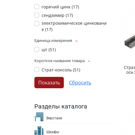
горячий цинк (
17
)
сендзимир (
17
)
электрохимическое цинковани
е (
17
)
Единица измерения
шт (
51
)
Короткое название товара
Страт
Страт-консоль (
51
)
осн 
Разделы каталога
Верстаки
Шкафы