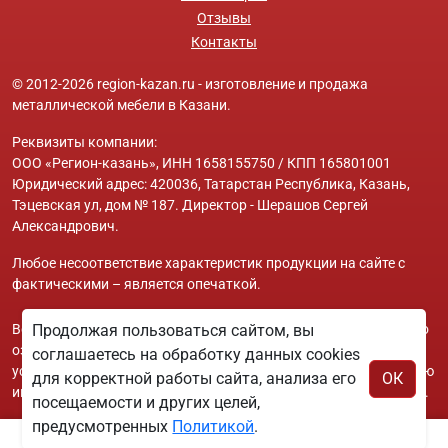
Отзывы
Контакты
© 2012-2026 region-kazan.ru - изготовление и продажа
металлической мебели в Казани.
Реквизиты компании:
ООО «Регион-казань», ИНН 1658155750 / КПП 165801001
Юридический адрес: 420036, Татарстан Республика, Казань,
Тэцевская ул, дом № 187. Директор - Шерашов Сергей
Александрович.
Любое несоответствие характеристик продукции на сайте с
фактическими – является опечаткой.
Вся информация на сайте region-kazan.ru носит исключительно
Продолжая пользоваться сайтом, вы
ознакомительный и справочный характер и ни при каких
соглашаетесь на обработку данных cookies
условиях не является публичной офертой. Всю дополнительную
для корректной работы сайта, анализа его
ОК
информацию можно узнать по телефонам указанным на сайте.
посещаемости и других целей,
предусмотренных
Политикой
.