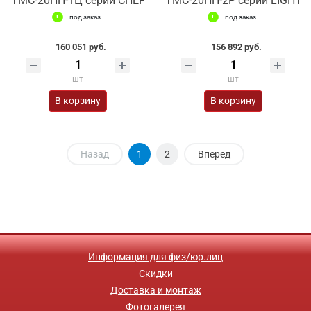
ТМС-20НН-1Ц серии CHEF
ТМС-20НН-2Р серии LIGHT
под заказ
под заказ
160 051 руб.
156 892 руб.
шт
шт
В корзину
В корзину
Назад
1
2
Вперед
Информация для физ/юр.лиц
Скидки
Доставка и монтаж
Фотогалерея