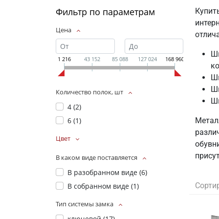
Фильтр по параметрам
Купит
интер
Цена
отлич
Шк
1 216
43 152
85 088
127 024
168 960
ко
Ш
Шк
Количество полок, шт
Шк
4 (
2
)
Метал
6 (
1
)
разли
Цвет
обувн
прису
В каком виде поставляется
В разобранном виде (
6
)
Сорти
В собранном виде (
1
)
Тип системы замка
ключевой (
17
)