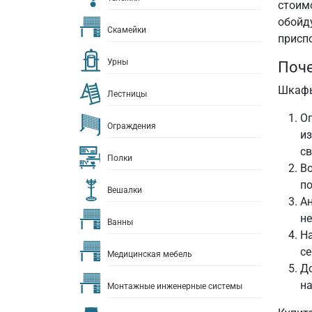
стоим
обойд
Скамейки
присп
Урны
Поче
Шкафы
Лестницы
О
Ограждения
из
св
Полки
В
по
Вешалки
Ан
не
Ванны
На
се
Медицинская мебель
Д
на
Монтажные инженерные системы