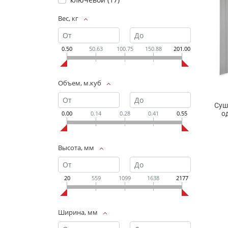
Вес, кг
0.50
50.63
100.75
150.88
201.00
Объем, м.куб
Суш
о
0.00
0.14
0.28
0.41
0.55
Высота, мм
20
559
1099
1638
2177
Ширина, мм