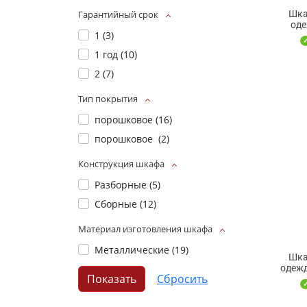
Гарантийный срок
Шка
оде
1 (
3
)
1 год (
10
)
2 (
7
)
Тип покрытия
порошковое (
16
)
порошковое (
2
)
Конструкция шкафа
Разборные (
5
)
Сборные (
12
)
Материал изготовления шкафа
Металлические (
19
)
Шка
одежд