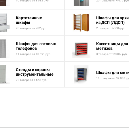
10 товаров от 8 082 руб.
25 товаров от 4 670 руб
Картотечные
Шкафы для архи
шкафы
из ДСП (ЛДСП)
20 товаров от 202 руб.
2 товара от 6 296 руб.
Шкафы для сотовых
Кассетницы для
телефонов
метизов
11 товаров от 13 591 руб.
3 товара от 19 302 руб.
Стенды и экраны
Шкафы для мет
инструментальные
10 товаров от 39 088 ру
22 товара от 1 643 руб.