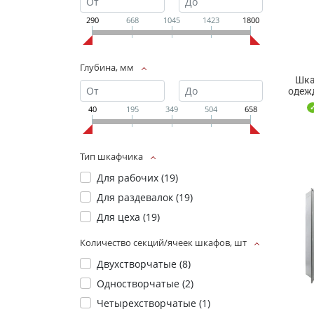
290
668
1045
1423
1800
Глубина, мм
Шка
одеж
40
195
349
504
658
Тип шкафчика
Для рабочих (
19
)
Для раздевалок (
19
)
Для цеха (
19
)
Количество секций/ячеек шкафов, шт
Двухстворчатые (
8
)
Одностворчатые (
2
)
Четырехстворчатые (
1
)