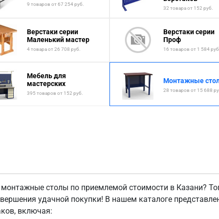
9 товаров от 67 254 руб.
32 товара от 152 руб.
Верстаки серии
Верстаки серии
Маленький мастер
Проф
4 товара от 26 708 руб.
16 товаров от 1 584 руб
Мебель для
Монтажные сто
мастерских
28 товаров от 15 688 ру
395 товаров от 152 руб.
 монтажные столы по приемлемой стоимости в Казани? Тог
овершения удачной покупки! В нашем каталоге представл
аков, включая: