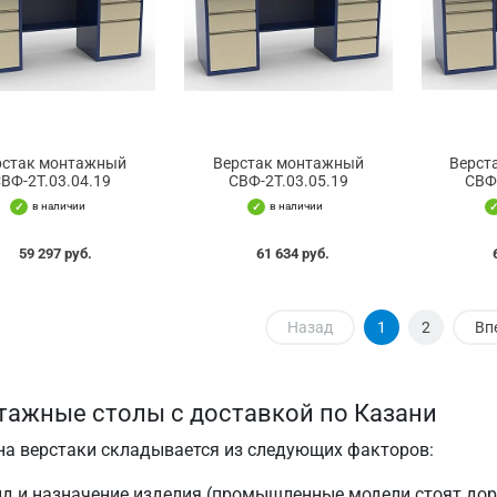
рстак монтажный
Верстак монтажный
Верст
ВФ-2Т.03.04.19
СВФ-2Т.03.05.19
СВФ
в наличии
в наличии
59 297 руб.
61 634 руб.
Назад
1
2
Вп
ажные столы с доставкой по Казани
на верстаки складывается из следующих факторов:
ид и назначение изделия (промышленные модели стоят до