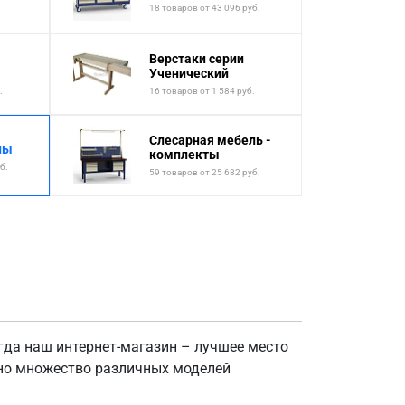
18 товаров от 43 096 руб.
Верстаки серии
Ученический
.
16 товаров от 1 584 руб.
Слесарная мебель -
лы
комплекты
б.
59 товаров от 25 682 руб.
да наш интернет-магазин – лучшее место
ено множество различных моделей