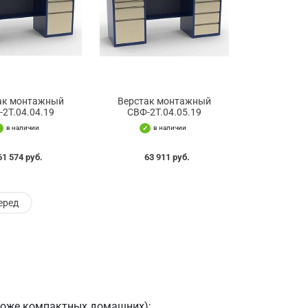
ак монтажный
Верстак монтажный
-2Т.04.04.19
СВФ-2Т.04.05.19
в наличии
в наличии
61 574 руб.
63 911 руб.
еред
роже компактных домашних);