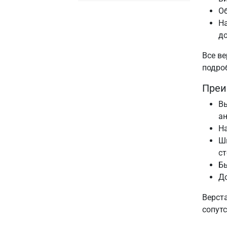
О
На
до
Все ве
подро
Преи
Вы
ан
На
Ш
ст
Бы
До
Верст
сопут