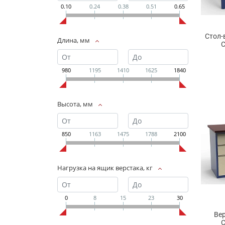
0.10
0.24
0.38
0.51
0.65
Стол-
Длина, мм
С
980
1195
1410
1625
1840
Высота, мм
850
1163
1475
1788
2100
Нагрузка на ящик верстака, кг
0
8
15
23
30
Ве
С