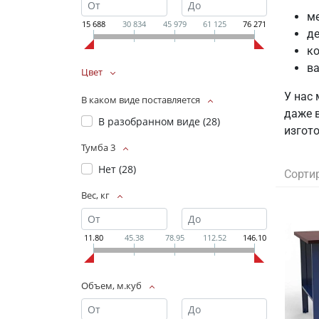
ме
15 688
30 834
45 979
61 125
76 271
де
ко
ва
Цвет
У нас
В каком виде поставляется
даже 
В разобранном виде (
28
)
изгото
Тумба 3
Нет (
28
)
Сорти
Вес, кг
11.80
45.38
78.95
112.52
146.10
Объем, м.куб